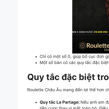
Chỉ có một số 0, giúp bố cục đơn g
Một số bàn có các quy tắc đặc biệt 
Quy tắc đặc biệt tr
Roulette Châu Âu mang đến lợi thế hơn c
Quy tắc La Partage:
Nếu anh em đặ
tiền cược thay vì mất toàn bộ. Điề