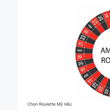
Chọn Roulette Mỹ nếu: