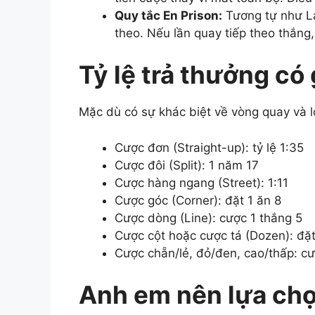
Quy tắc En Prison:
Tương tự như La
theo. Nếu lần quay tiếp theo thắng
Tỷ lệ trả thưởng c
Mặc dù có sự khác biệt về vòng quay và l
Cược đơn (Straight-up): tỷ lệ 1:35
Cược đôi (Split): 1 năm 17
Cược hàng ngang (Street): 1:11
Cược góc (Corner): đặt 1 ăn 8
Cược dòng (Line): cược 1 thắng 5
Cược cột hoặc cược tá (Dozen): đặ
Cược chẵn/lẻ, đỏ/đen, cao/thấp: cư
Anh em nên lựa chọ