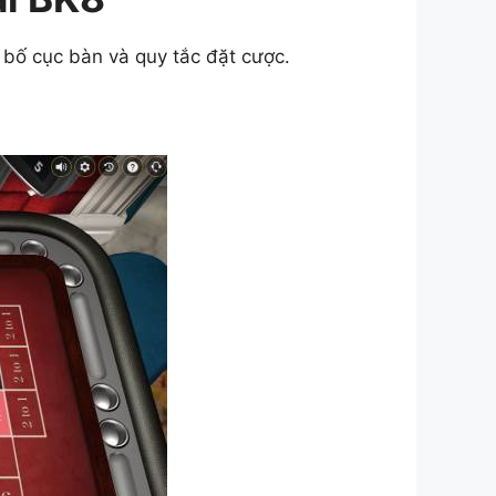
g bố cục bàn và quy tắc đặt cược.