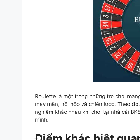
Roulette là một trong những trò chơi mang
may mắn, hồi hộp và chiến lược. Theo đó
nghiệm khác nhau khi chơi tại nhà cái BK
mình.
Điểm khác biệt quan