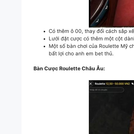
Có thêm ô 00, thay đổi cách sắp x
Lưới đặt cược có thêm một cột dà
Một số bàn chơi của Roulette Mỹ cho
bất lợi cho anh em bet thủ.
Bàn Cược Roulette Châu Âu: