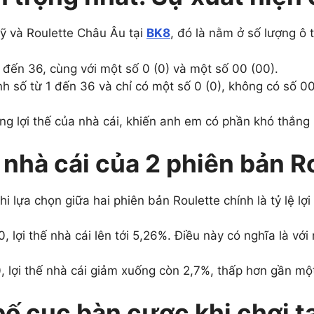
Mỹ và Roulette Châu Âu tại
BK8
, đó là nằm ở số lượng ô
 đến 36, cùng với một số 0 (0) và một số 00 (00).
nh số từ 1 đến 36 và chỉ có một số 0 (0), không có số 
ng lợi thế của nhà cái, khiến anh em có phần khó thắn
ế nhà cái của 2 phiên bản 
i lựa chọn giữa hai phiên bản Roulette chính là tỷ lệ lợ
, lợi thế nhà cái lên tới 5,26%. Điều này có nghĩa là vớ
0, lợi thế nhà cái giảm xuống còn 2,7%, thấp hơn gần mộ
bố cục bàn cược khi chơi t