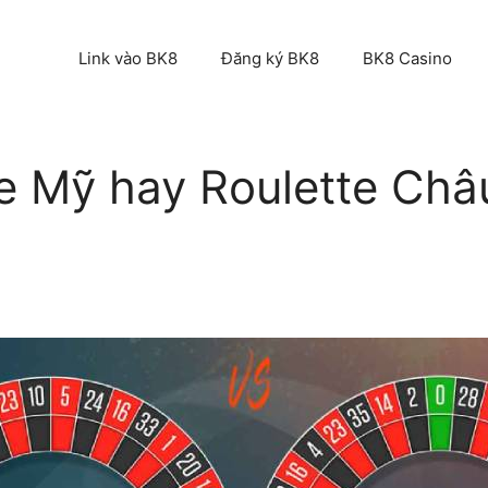
Link vào BK8
Đăng ký BK8
BK8 Casino
e Mỹ hay Roulette Châu