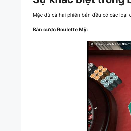
Mặc dù cả hai phiên bản đều có các loại 
Bàn cược Roulette Mỹ: