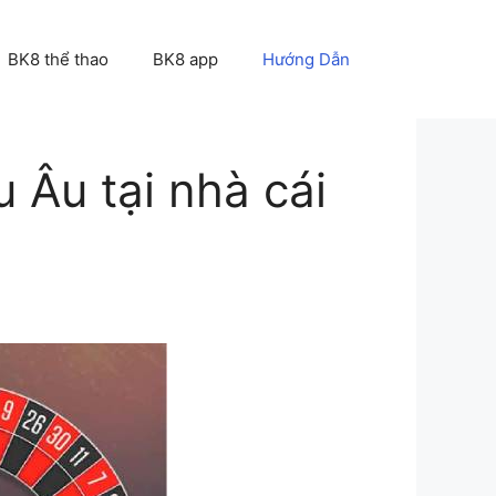
BK8 thể thao
BK8 app
Hướng Dẫn
 Âu tại nhà cái