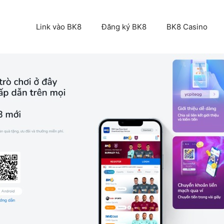
Link vào BK8
Đăng ký BK8
BK8 Casino