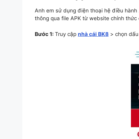
Anh em sử dụng điện thoại hệ điều hành A
thông qua file APK từ website chính thức 
Bước 1:
Truy cập
nhà cái BK8
> chọn dấ