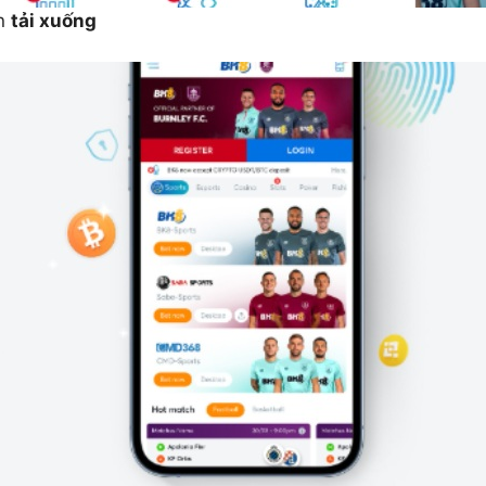
n
tải xuống