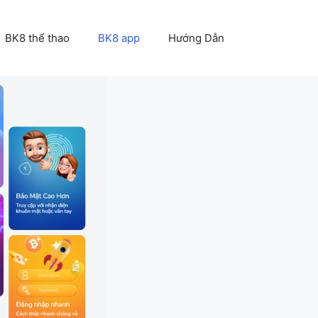
BK8 thể thao
BK8 app
Hướng Dẫn