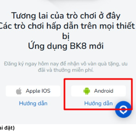
ài đặt)