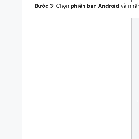
Bước 3:
Chọn
phiên bản Android
và nhấ