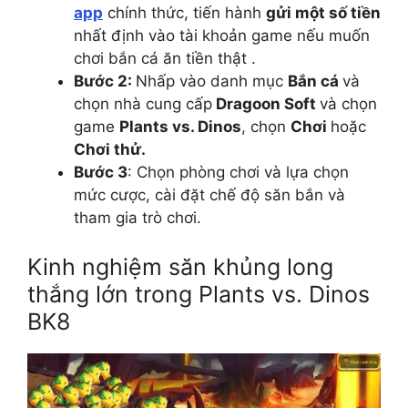
app
chính thức, tiến hành
gửi một số tiền
nhất định vào tài khoản game nếu muốn
chơi bắn cá ăn tiền thật .
Bước 2:
Nhấp vào danh mục
Bắn cá
và
chọn nhà cung cấp
Dragoon Soft
và chọn
game
Plants vs. Dinos
, chọn
Chơi
hoặc
Chơi thử.
Bước 3
: Chọn phòng chơi và lựa chọn
mức cược, cài đặt chế độ săn bắn và
tham gia trò chơi.
Kinh nghiệm săn khủng long
thắng lớn trong Plants vs. Dinos
BK8