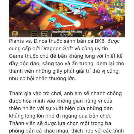
Plants vs. Dinos thuộc sảnh bắn cá BK8, được
cung cấp bởi Dragoon Soft vô cùng uy tín.
Game thuộc chủ đề bắn khủng long với thiết kế
đầy độc đáo, sáng tạo và ấn tượng, đem lại cho
thành viên những giây phút giải trí thú vị cũng
như cơ hội nhận thưởng lớn.
Tham gia vào trò chơi, anh em sẽ nhanh chóng
được hòa mình vào không gian hùng vĩ của
thiên nhiên với sự xuất hiện của những đàn
khủng long lớn nhỏ đi ngang qua bàn chơi.
Thành viên sẽ được lựa chọn một trong ba
phòng bắn cá khác nhau, thích hợp với các trình