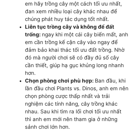
em hãy trồng cây một cách tối ưu nhất,
đan xem nhiều loại cây khác nhau để
chúng phát huy tác dụng tốt nhất.
Liên tục trồng cây và không để đất
trống:
ngay khi một cái cây biến mất, anh
em cần trồng kế cận cây vào ngay để
đảm bảo khai thác tối ưu đất trồng. Nhờ
đó mà người chơi sẽ có đầy đủ số cây
cần thiết, giúp hạ gục khủng long nhanh
hơn.
Chọn phòng chơi phù hợp:
Ban đầu, khi
lần đầu chơi Plants vs. Dinos, anh em nên
chọn phòng cược thấp nhất và trải
nghiệm các tính năng, cây trồng khác
nhau. Sau khi tìm ra lối chơi tối ưu nhất
thì anh em mới nên tham gia ở những
sảnh chơi lớn hơn.