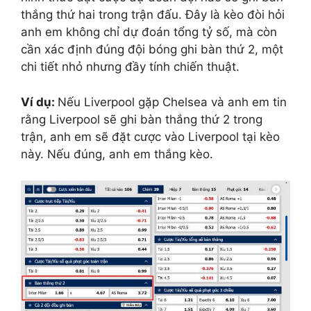
thắng thứ hai trong trận đấu. Đây là kèo đòi hỏi
anh em không chỉ dự đoán tổng tỷ số, mà còn
cần xác định đúng đội bóng ghi bàn thứ 2, một
chi tiết nhỏ nhưng đầy tính chiến thuật.
Ví dụ:
Nếu Liverpool gặp Chelsea và anh em tin
rằng Liverpool sẽ ghi bàn thắng thứ 2 trong
trận, anh em sẽ đặt cược vào Liverpool tại kèo
này. Nếu đúng, anh em thắng kèo.