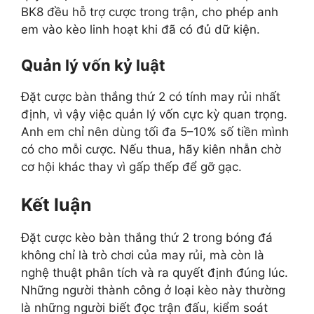
BK8 đều hỗ trợ cược trong trận, cho phép anh
em vào kèo linh hoạt khi đã có đủ dữ kiện.
Quản lý vốn kỷ luật
Đặt cược bàn thắng thứ 2 có tính may rủi nhất
định, vì vậy việc quản lý vốn cực kỳ quan trọng.
Anh em chỉ nên dùng tối đa 5–10% số tiền mình
có cho mỗi cược. Nếu thua, hãy kiên nhẫn chờ
cơ hội khác thay vì gấp thếp để gỡ gạc.
Kết luận
Đặt cược kèo bàn thắng thứ 2 trong bóng đá
không chỉ là trò chơi của may rủi, mà còn là
nghệ thuật phân tích và ra quyết định đúng lúc.
Những người thành công ở loại kèo này thường
là những người biết đọc trận đấu, kiểm soát