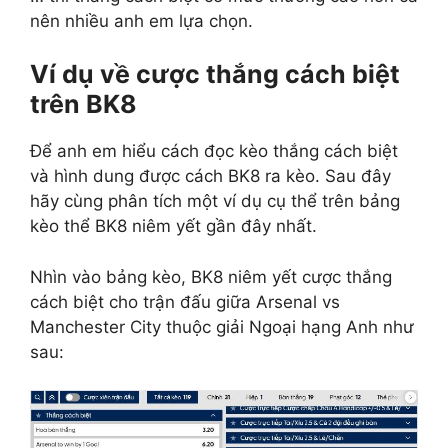
nên nhiều anh em lựa chọn.
Ví dụ về cược thắng cách biệt
trên BK8
Để anh em hiểu cách đọc kèo thắng cách biệt
và hình dung được cách BK8 ra kèo. Sau đây
hãy cùng phân tích một ví dụ cụ thể trên bảng
kèo thể BK8 niêm yết gần đây nhất.
Nhìn vào bảng kèo, BK8 niêm yết cược thắng
cách biệt cho trận đấu giữa Arsenal vs
Manchester City thuộc giải Ngoại hạng Anh như
sau: