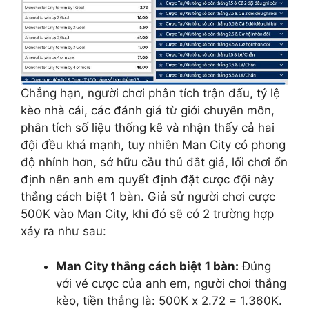
Chẳng hạn, người chơi phân tích trận đấu, tỷ lệ
kèo nhà cái, các đánh giá từ giới chuyên môn,
phân tích số liệu thống kê và nhận thấy cả hai
đội đều khá mạnh, tuy nhiên Man City có phong
độ nhỉnh hơn, sở hữu cầu thủ đắt giá, lối chơi ổn
định nên anh em quyết định đặt cược đội này
thắng cách biệt 1 bàn. Giả sử người chơi cược
500K vào Man City, khi đó sẽ có 2 trường hợp
xảy ra như sau:
Man City thắng cách biệt 1 bàn:
Đúng
với vé cược của anh em, người chơi thắng
kèo, tiền thắng là: 500K x 2.72 = 1.360K.