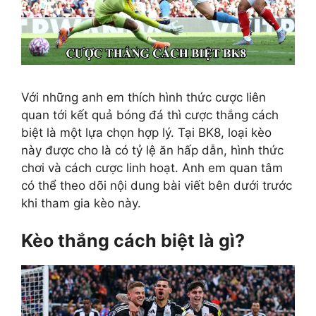
Với những anh em thích hình thức cược liên
quan tới kết quả bóng đá thì cược thắng cách
biệt là một lựa chọn hợp lý. Tại BK8, loại kèo
này được cho là có tỷ lệ ăn hấp dẫn, hình thức
chơi và cách cược linh hoạt. Anh em quan tâm
có thể theo dõi nội dung bài viết bên dưới trước
khi tham gia kèo này.
Kèo thắng cách biệt là gì?