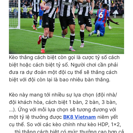
Kèo thắng cách biệt còn gọi là cược tỷ số cách
biệt hoặc cách biệt tỷ số. Người chơi cần phải
đưa ra dự đoán một đội cụ thể sẽ thắng cách
biệt với đội còn lại là bao nhiêu bàn thắng.
Kèo này mang tới nhiều sự lựa chọn (đội nhà/
đội khách hòa, cách biệt 1 bàn, 2 bàn, 3 bàn,
…). Ứng với mỗi lựa chọn sẽ tương đương với
một tỷ lệ thưởng được
BK8 Vietnam
niêm yết
cụ thể. So với các kèo chính như kèo HDP, 1×2,
… thì thắng cách biệt có mức thưởng cao hơn cả