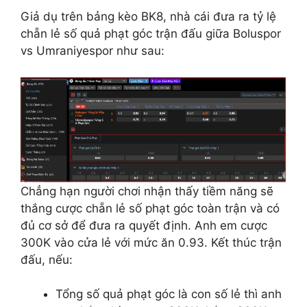
Giả dụ trên bảng kèo BK8, nhà cái đưa ra tỷ lệ
chẵn lẻ số quả phạt góc trận đấu giữa Boluspor
vs Umraniyespor như sau:
Chẳng hạn người chơi nhận thấy tiềm năng sẽ
thắng cược chẵn lẻ số phạt góc toàn trận và có
đủ cơ sở để đưa ra quyết định. Anh em cược
300K vào cửa lẻ với mức ăn 0.93. Kết thúc trận
đấu, nếu:
Tổng số quả phạt góc là con số lẻ thì anh