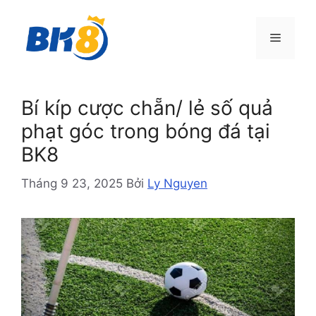
Chuyển
đến
Menu
nội
dung
Bí kíp cược chẵn/ lẻ số quả
phạt góc trong bóng đá tại
BK8
Tháng 9 23, 2025
Bởi
Ly Nguyen