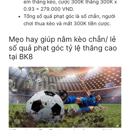
em thắng kèo, cược 300K thắng 300K x
0.93 = 279.000 VND.
Tổng số quả phạt góc là số chẵn, người
chơi thua kèo và mất 300K tiền cược.
Mẹo hay giúp nằm kèo chẵn/ lẻ
số quả phạt góc tỷ lệ thắng cao
tại BK8