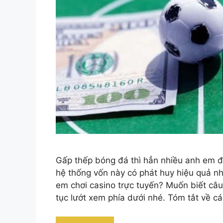
Gấp thếp bóng đá thì hẳn nhiều anh em đ
hệ thống vốn này có phát huy hiệu quả nh
em chơi casino trực tuyến? Muốn biết câu 
tục lướt xem phía dưới nhé. Tóm tắt về c