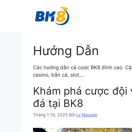
Chuyển
đến
nội
dung
Hướng Dẫn
Các hướng dẫn cá cược BK8 đỉnh cao. Cập 
casino, bắn cá, slot….
Khám phá cược đội 
đá tại BK8
Tháng 1 10, 2025
Bởi
Ly Nguyen