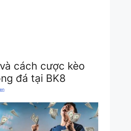
 và cách cược kèo
óng đá tại BK8
en