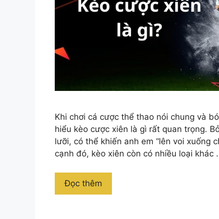
Khi chơi cá cược thể thao nói chung và bón
hiểu kèo cược xiên là gì rất quan trọng. B
lưỡi, có thể khiến anh em “lên voi xuống 
cạnh đó, kèo xiên còn có nhiều loại khác 
Đọc thêm