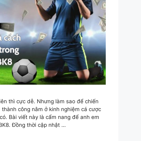
ên thì cực dễ. Nhưng làm sao để chiến
ên thành công nằm ở kinh nghiệm cá cược
ó. Bài viết này là cẩm nang để anh em
 BK8. Đồng thời cập nhật …