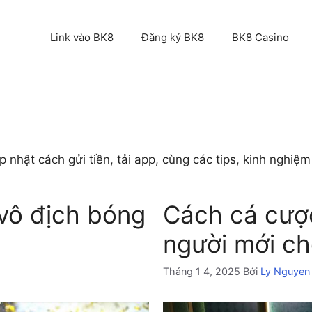
Link vào BK8
Đăng ký BK8
BK8 Casino
nhật cách gửi tiền, tải app, cùng các tips, kinh nghiệ
vô địch bóng
Cách cá cược
người mới ch
Tháng 1 4, 2025
Bởi
Ly Nguyen