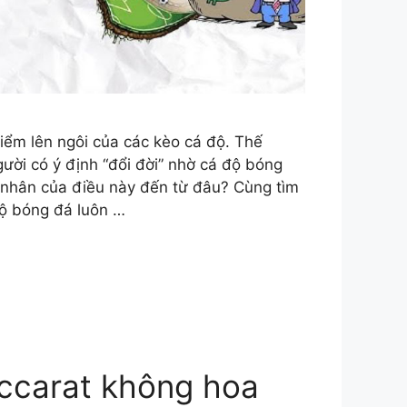
iểm lên ngôi của các kèo cá độ. Thế
ười có ý định “đổi đời” nhờ cá độ bóng
 nhân của điều này đến từ đâu? Cùng tìm
độ bóng đá luôn …
ccarat không hoa