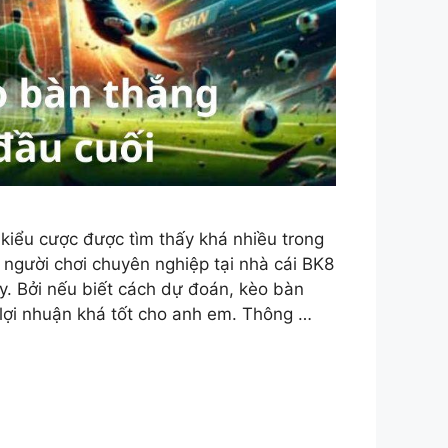
 kiểu cược được tìm thấy khá nhiều trong
 người chơi chuyên nghiệp tại nhà cái BK8
. Bởi nếu biết cách dự đoán, kèo bàn
 lợi nhuận khá tốt cho anh em. Thông …