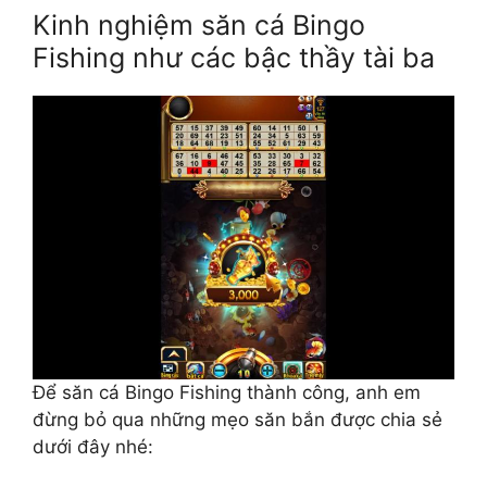
Kinh nghiệm săn cá Bingo
Fishing như các bậc thầy tài ba
Để săn cá Bingo Fishing thành công, anh em
đừng bỏ qua những mẹo săn bắn được chia sẻ
dưới đây nhé: