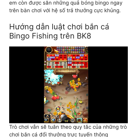
em còn được săn những quả bóng bingo ngay
trên bàn chơi với hệ số trả thưởng cực khủng.
Hướng dẫn luật chơi bắn cá
Bingo Fishing trên BK8
Trò chơi vẫn sẽ tuân theo quy tắc của những trò
chơi bắn cá đổi thưởng trực tuyến thông